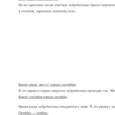
На не заросших лесом участках зубробизоны тяжело перенося
в голубом, заросшем люпином поле.
Конец июля, август, начало сентября.
В это время в наших широтах зубробизоны проводят гон. Ме
Конец сентября начало октября.
Время когда зубробизоны отъедаются к зиме. В это время у 
Октябрь — ноябрь.