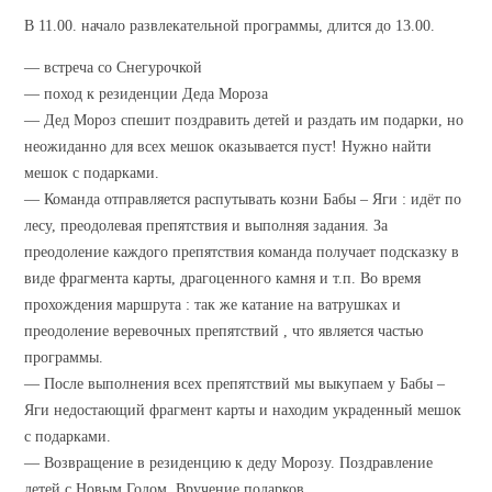
В 11.00. начало развлекательной программы, длится до 13.00.
— встреча со Снегурочкой
— поход к резиденции Деда Мороза
— Дед Мороз спешит поздравить детей и раздать им подарки, но
неожиданно для всех мешок оказывается пуст! Нужно найти
мешок с подарками.
— Команда отправляется распутывать козни Бабы – Яги : идёт по
лесу, преодолевая препятствия и выполняя задания. За
преодоление каждого препятствия команда получает подсказку в
виде фрагмента карты, драгоценного камня и т.п. Во время
прохождения маршрута : так же катание на ватрушках и
преодоление веревочных препятствий , что является частью
программы.
— После выполнения всех препятствий мы выкупаем у Бабы –
Яги недостающий фрагмент карты и находим украденный мешок
с подарками.
— Возвращение в резиденцию к деду Морозу. Поздравление
детей с Новым Годом. Вручение подарков.