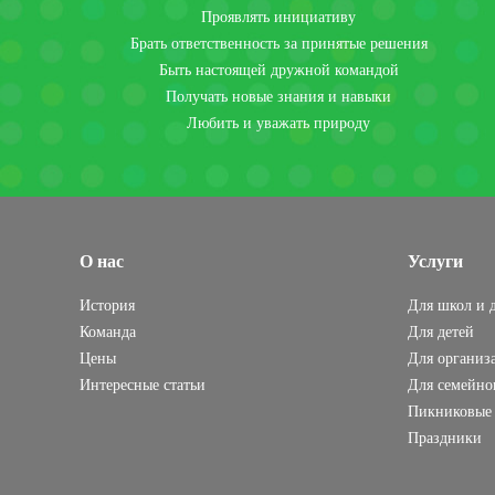
Проявлять инициативу
Брать ответственность за принятые решения
Быть настоящей дружной командой
Получать новые знания и навыки
Любить и уважать природу
О нас
Услуги
История
Для школ и д
Команда
Для детей
Цены
Для организ
Интересные статьи
Для семейно
Пикниковые 
Праздники