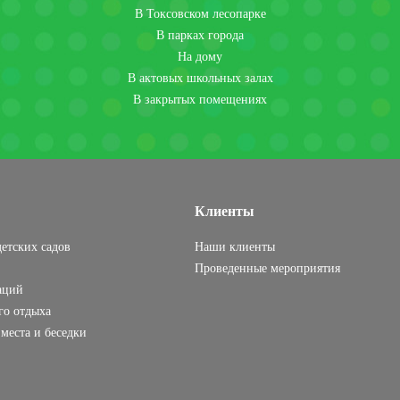
В Токсовском лесопарке
В парках города
На дому
В актовых школьных залах
В закрытых помещениях
Клиенты
етских садов
Наши клиенты
Проведенные мероприятия
аций
го отдыха
места и беседки