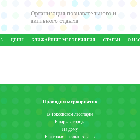
Организация познавательного и
активного отдыха
ДА
ЦЕНЫ
БЛИЖАЙШИЕ МЕРОПРИЯТИЯ
СТАТЬИ
О НА
Проводим мероприятия
В Токсовском лесопарке
В парках города
На дому
В актовых школьных залах